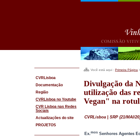
Você está aqui :
Primeira Página
CVRLisboa
Divulgação da N
Documentação
utilização das r
Região
Vegan" na rotu
CVRLisboa no Youtube
CVR Lisboa nas Redes
Sociais
CVRLisboa | SRP (21/MAI/20
Actualizações do site
PROJETOS
mos
Ex.
Senhores Agentes E