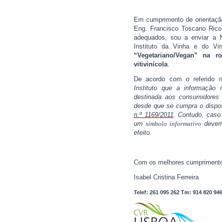
Em cumprimento de orientaçã
Eng. Francisco Toscano Rico,
adequados, sou a enviar a 
Instituto da Vinha e do V
“Vegetariano/Vegan” na r
vitivinícola
.
De acordo com o referido 
Instituto que a informação
destinada aos consumidores 
desde que se cumpra o dispos
n.º 1169/2011
. Contudo, caso
um
símbolo informativo
devem 
efeito.
Com os melhores cumpriment
Isabel Cristina Ferreira
Telef: 261 095 262 Tm: 914 820 94