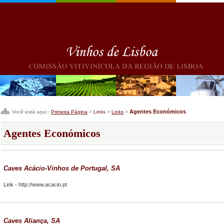
Agentes Económicos
Você está aqui :
Primeira Página
>
Links
>
Links
>
Agentes Económicos
Caves Acácio-Vinhos de Portugal, SA
Link -
http://www.acacio.pt
Caves Aliança, SA