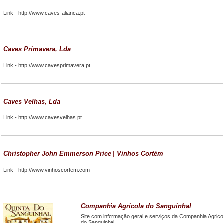
Link -
http://www.caves-alianca.pt
Caves Primavera, Lda
Link -
http://www.cavesprimavera.pt
Caves Velhas, Lda
Link -
http://www.cavesvelhas.pt
Christopher John Emmerson Price | Vinhos Cortém
Link -
http://www.vinhoscortem.com
Companhia Agricola do Sanguinhal
Site com informação geral e serviços da Companhia Agrico
do Sanguinhal.