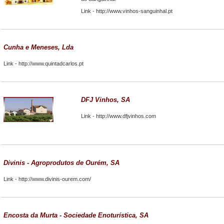
Link -
http://www.vinhos-sanguinhal.pt
Cunha e Meneses, Lda
Link -
http://www.quintadcarlos.pt
DFJ Vinhos, SA
Link -
http://www.dfjvinhos.com
Divinis - Agroprodutos de Ourém, SA
Link -
http://www.divinis-ourem.com/
Encosta da Murta - Sociedade Enoturística, SA